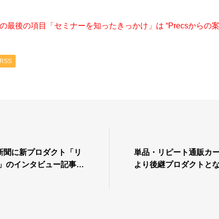
最後の項目「セミナーを知ったきっかけ」は “Precsからの
RSS
新聞に新プロダクト「リ
単品・リピート通販カ
)」のインタビュー記事が
より後継プロダクトとな
。
(リピストクロス)』の