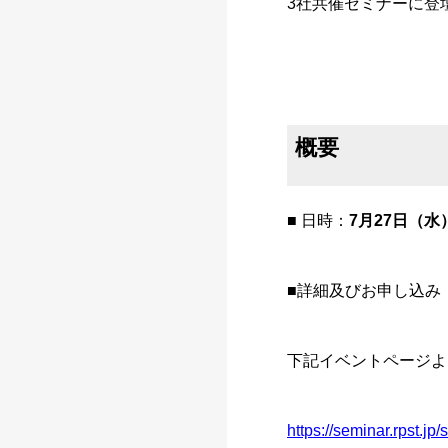
3社共催セミナーに登
概要
■ 日時：
7月27日（水）1
■詳細及びお申し込み
下記イベントページよ
https://seminar.rpst.j