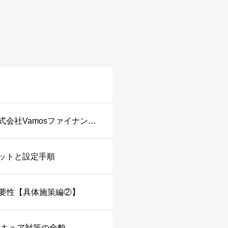
D2C/総合通販カートシステム「リピストX（クロス）」が株式会社Vamosファイナンスサービスのバモス後払いと連携開始。
メリットと設定手順
重要性【具体施策編②】
セキュア対策の全貌