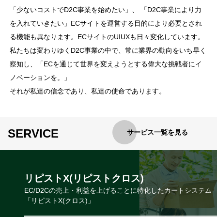
「少ないコストでD2C事業を始めたい」、 「D2C事業により力
3つのコアバリュー
を入れていきたい」ECサイトを運営する目的により必要とされ
01 | SATISFACTION
る機能も異なります。ECサイトのUIUXも日々変化しています。
取り組んだ仕事は、常に『完璧』でなければならない。
私たちは変わりゆくD2C事業の中で、常に業界の動向をいち早く
誠実で一切の妥協ない仕事を続ける事によって
察知し、「ECを通じて世界を変えようとする偉大な挑戦者にイ
初めて信頼関係が...
ノベーションを。」
それが私達の信念であり、私達の使命であります。
私たちのコアバリュー
SERVICE
サービス一覧を見る
リピストX(リピストクロス)
EC/D2Cの売上・利益を上げることに特化したカートシステム
「リピストX(クロス)」