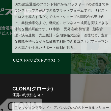
D2C/総合通販のフロント制作からバックヤードの管理までを
ワンストップで完結できるプラットフォームです。リピスト
クロスを導入するだけでネットショップの開店から売上向
上、業務効率化まで、継続的にビジネスの成長を実現できる
体制を構築可能です。LP制作、受発注/出荷管理・顧客管
理・決済連携・売上集計・定期販売の設定・管理など、豊富
な機能を持ちながら低価格で利用できるコストパフォーマン
スの高さや手厚いサポート体制が魅力。
リピストX(リピストクロス)
CLONA(クローナ)
運営の利便性を向上
ファッションブランド・ アパレルのためのトータルソリュー